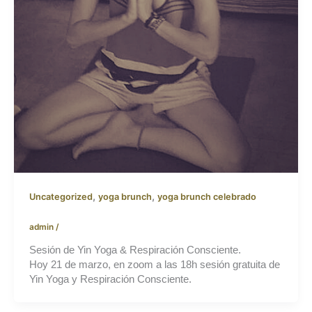
,
,
Uncategorized
yoga brunch
yoga brunch celebrado
admin
/
Sesión de Yin Yoga & Respiración Consciente.
Hoy 21 de marzo, en zoom a las 18h sesión gratuita de
Yin Yoga y Respiración Consciente.