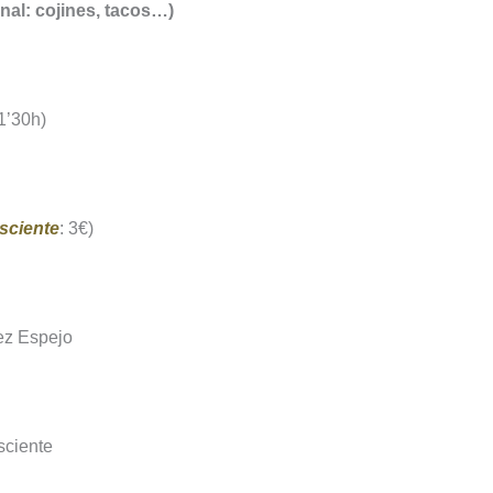
onal: cojines, tacos…)
1’30h)
sciente
: 3€)
z Espejo
sciente