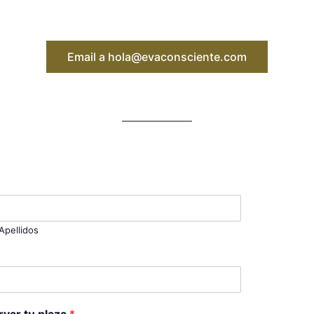
Email a hola@evaconsciente.com
Apellidos
rvar tu plaza
*