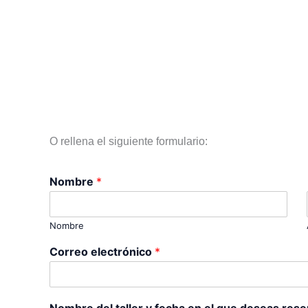
O rellena el siguiente formulario:
Nombre
*
Nombre
Correo electrónico
*
Nombre del taller y fecha en el que deseas rese