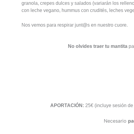
granola, crepes dulces y salados (variarán los rellen
con leche vegano, hummus con crudités, leches veget
Nos vemos para respirar junt@s en nuestro cuore.
No olvides traer tu mantita
par
APORTACIÓN:
25€ (incluye sesión de
Necesario
pa