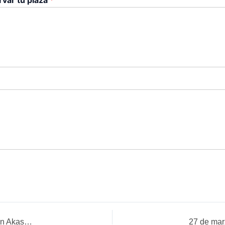
EVENTO YA CELEBRADO – 31 de enero de 2020 – Meditación Akashica Grupal: ¡Hola miedo!