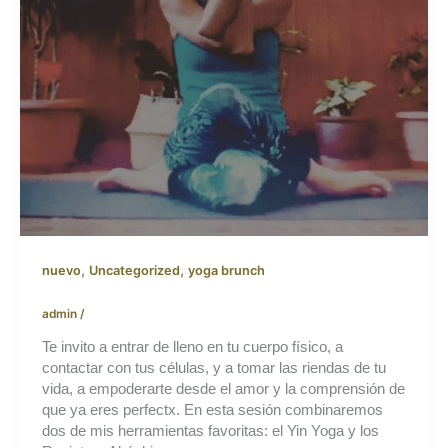
,
,
nuevo
Uncategorized
yoga brunch
admin
/
Te invito a entrar de lleno en tu cuerpo físico, a
contactar con tus células, y a tomar las riendas de tu
vida, a empoderarte desde el amor y la comprensión de
que ya eres perfectx. En esta sesión combinaremos
dos de mis herramientas favoritas: el Yin Yoga y los