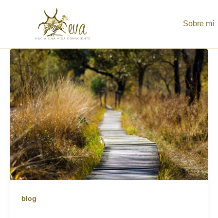
Ir
al
Sobre mí
contenido
blog