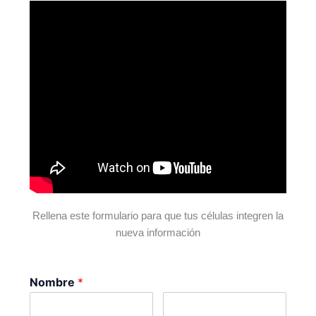
Rellena este formulario para que tus células integren la
nueva información
Nombre
*